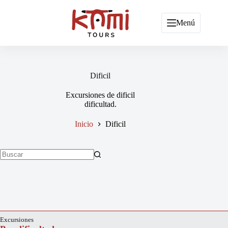
Saltar
al
contenido
Menú
Dificil
Excursiones de dificil
dificultad.
Inicio
Dificil
Sin
resultados
Excursiones