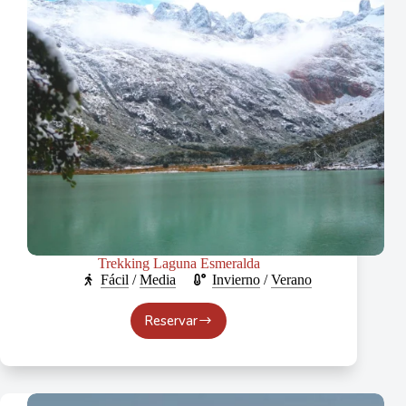
Trekking Laguna Esmeralda
Fácil
/
Media
Invierno
/
Verano
Reservar
Trekking
Laguna
Esmeralda