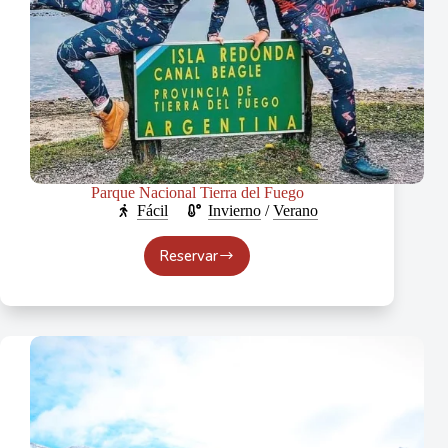
Parque Nacional Tierra del Fuego
Fácil
Invierno
/
Verano
Reservar
Parque
Nacional
Tierra
del
Fuego