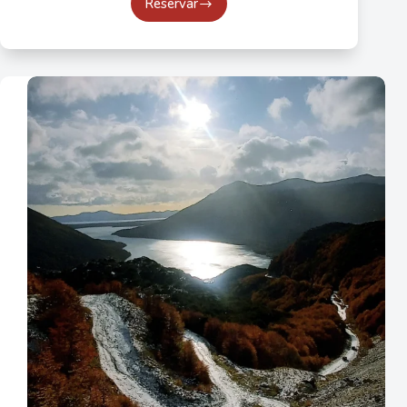
Reservar
Navegación
Canal
Beagle
Ushuaia