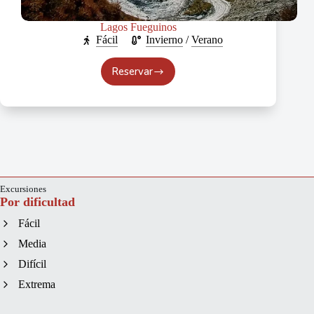
Lagos Fueguinos
Fácil
Invierno
/
Verano
Reservar
Lagos
Fueguinos
Excursiones
Por dificultad
Fácil
Media
Difícil
Extrema